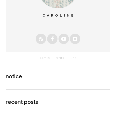
C A R O L I N E
admin
write
link
notice
recent posts