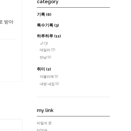
category
기록
(6)
로 받아
특수기록
(3)
하루하루
(11)
🌙
(3)
(7)
데일리
(1)
만남
취미
(2)
(1)
아뜰리에
(1)
내방.내집
my link
비밀의 문
toDIVA