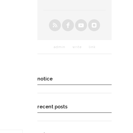
admin
write
link
notice
recent posts