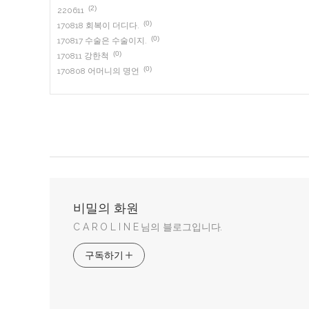
(2)
220611
(0)
170818 회복이 더디다.
(0)
170817 수술은 수술이지.
(0)
170811 강한척
(0)
170808 어머니의 명언
비밀의 화원
C A R O L I N E 님의 블로그입니다.
구독하기