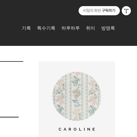
비밀의 화원
구독하기
기록
특수기록
하루하루
취미
방명록
C A R O L I N E